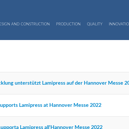
DESIGN AND CONSTRUCTION
PRODUCTION
QUALITY
INNOVATIO
icklung unterstützt Lamipress auf der Hannover Messe 2
upports Lamipress at Hannover Messe 2022
 supporta Lamipress all'Hannover Messe 2022