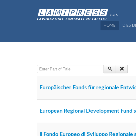
HOME
DIES 
Enter Part of Title
Europäischer Fonds für regionale Entw
European Regional Development Fund s
Il Fondo Europeo di Sviluppo Regionale