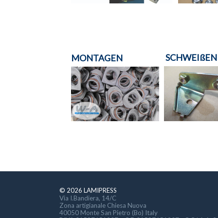
SCHWEIßEN
MONTAGEN
© 2026 LAMIPRESS
Via I.Bandiera, 14/C
Zona artigianale Chiesa Nuova
40050 Monte San Pietro (Bo) Italy